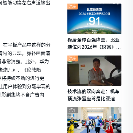
想i6成最强黑马
可智能切换左右声道输出
汽车
稳居全球百强阵营，比亚
600，在平板产品中这样的分
迪位列2026年《财富》世
更为清晰的显现，弥补画面清
界500强第91位
汽车
得非常清楚。此外，华为
《老炮儿》、《伦敦陷
也将持续不断的进行更
，让用户体验到分毫毕现的
技术流的双向奔赴：机车
观影剧集均不含广告内
顶流张雪座驾是比亚迪秦
L
汽车