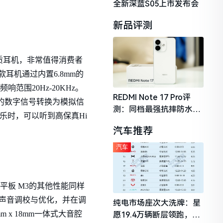
全新深蓝S05上市发布会
新品评测
i音质耳机，非常值得消费者
这款耳机通过内置6.8mm的
围20Hz-20KHz。
REDMI Note 17 Pro评
频的数字信号转换为模拟信
测：同档最强抗摔防水，
乐时，可以听到高保真Hi
2026年千元机市场的品质
汽车推荐
守门员
汽车
华为平板 M3的其他性能同样
的声音调校与优化，并在调
纯电市场座次大洗牌：星
x 18mm一体式大音腔
愿19.4万辆断层领跑，理