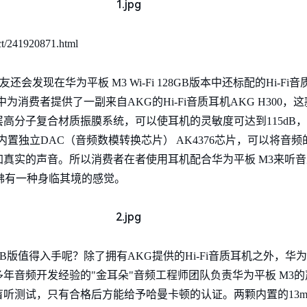
/241920871.html
会发现在华为平板 M3 Wi-Fi 128GB版本中还标配的Hi-F
B版本中为消费者提供了一副来自AKG的Hi-Fi音质耳机AKG H300，
分子复合材质振膜系统，可以使耳机的灵敏度可达到115dB，频响范
置独立DAC（音频数模转换芯片） AK4376芯片，可以将音
真实的声音。所以消费者在者使用耳机配合华为平板 M3来听音
仿佛有一种身临其境的感觉。
128GB版值得入手呢？除了拥有AKG提供的Hi-Fi音质耳机之外，
年音频开发经验的"金耳朵"音频工程师团队负责华为平板 M3
测试，只有合格后方能给予哈曼卡顿的认证。两颗内置的13mm 