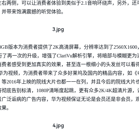
右两侧，可以让消费者体验到类似于2.1音响环绕声，另外，还
，并带来饱满震撼的听觉体验。
 128GB版本为消费者提供了2K高清屏幕，分辨率达到了2560X1
进行了再一次的升级，增强了ClariVu解析引擎，将暗部与模糊
消费者感受到更加真实的效果，甚至连一根细小的头发丝可以看
中还内置了华为视频，为消费者带来了众多好莱坞及国内的精品内容，如
等2016年上映的院线大片也都一一在列，并且今后的院线大片
底告别标清，1080P清晰度起跳，更有众多2K/4K超清片源
者广泛诟病的广告内容，华为视频保证无论是会员还是非会员，
效果。