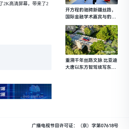
来了2K高清屏幕，带来了2
开方程豹驰骋新疆丝路，
国际金融学术嘉宾与豹友
共赴山海热爱
汽车
重溯千年丝路文脉 比亚迪
大唐以东方智驾续写东西
文明对话
广播电视节目许可证：（京）字第07618号