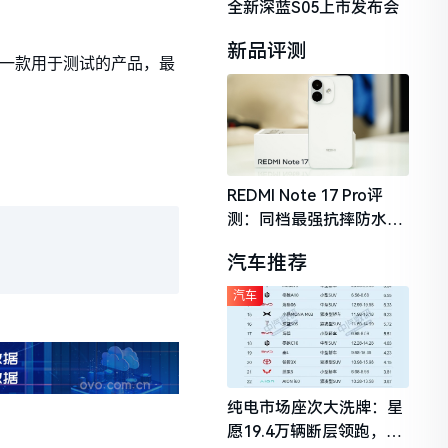
全新深蓝S05上市发布会
新品评测
是一款用于测试的产品，最
REDMI Note 17 Pro评
测：同档最强抗摔防水，
2026年千元机市场的品质
汽车推荐
守门员
汽车
纯电市场座次大洗牌：星
愿19.4万辆断层领跑，理