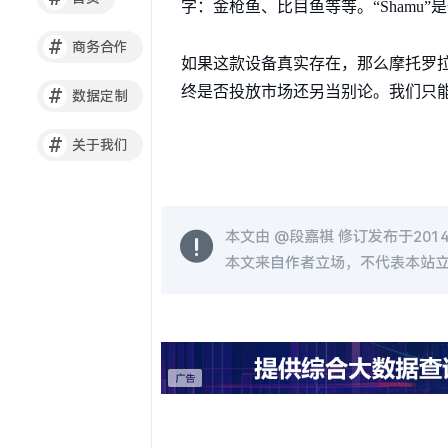
字：金枪鱼、比目鱼等等。“Shamu
#
商务合作
如果这款设备真实存在，那么摩托罗拉
终是否投放市场还另当别论。我们只
#
数据定制
#
关于我们
本文由 @
段嘉祺
修订发布于2014-0
本文来自作者立场，不代表本站