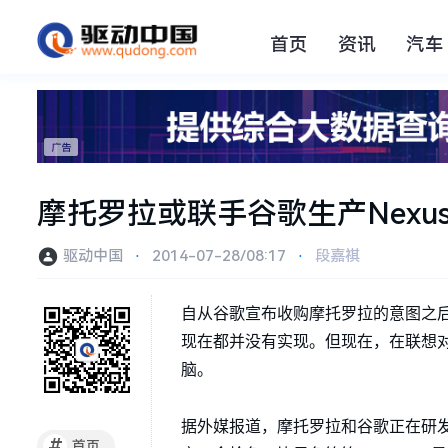
首页
资讯
汽车
摩托罗拉或联手谷歌生产Nexu
驱动中国
⋅
2014-07-28/08:17
⋅
段嘉祺
自从谷歌宣布收购摩托罗拉的意图之后
现在都并没有实现。但现在，在联想对
脑。
据外媒报道，摩托罗拉和谷歌正在研发一款
#
首页