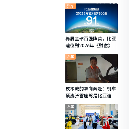
想i6成最强黑马
汽车
稳居全球百强阵营，比亚
迪位列2026年《财富》世
界500强第91位
汽车
技术流的双向奔赴：机车
顶流张雪座驾是比亚迪秦
L
汽车